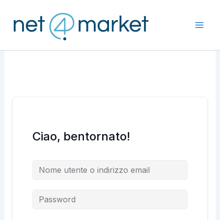
Vai
al
contenuto
Ciao, bentornato!