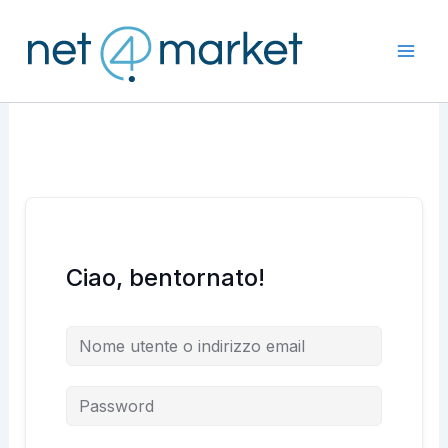
Vai
al
contenuto
Ciao, bentornato!