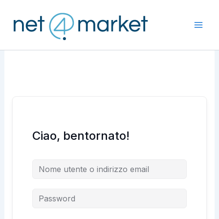
Vai
al
contenuto
Ciao, bentornato!