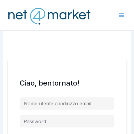
Vai
al
contenuto
Ciao, bentornato!