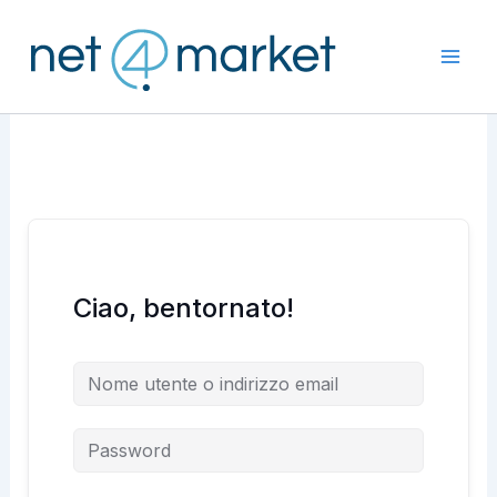
Vai
al
contenuto
Ciao, bentornato!