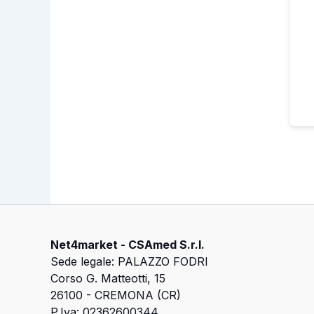
Net4market - CSAmed S.r.l.
Sede legale: PALAZZO FODRI
Corso G. Matteotti, 15
26100 - CREMONA (CR)
P.Iva: 02362600344