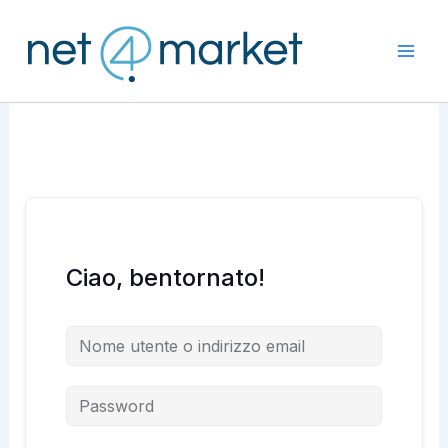
Vai
al
contenuto
Ciao, bentornato!