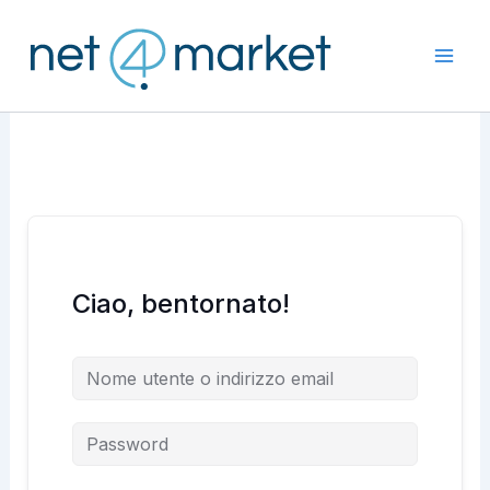
Vai
al
contenuto
Ciao, bentornato!