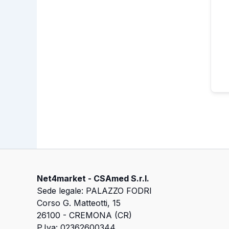
Net4market - CSAmed S.r.l.
Sede legale: PALAZZO FODRI
Corso G. Matteotti, 15
26100 - CREMONA (CR)
P.Iva: 02362600344