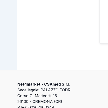
Net4market - CSAmed S.r.l.
Sede legale: PALAZZO FODRI
Corso G. Matteotti, 15
26100 - CREMONA (CR)
P.Iva: 02362600344