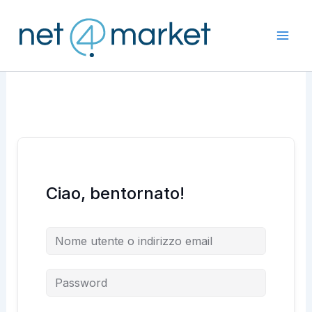
Vai
al
contenuto
Ciao, bentornato!